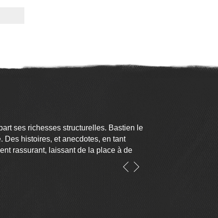
s
stive
tagne
art ses richesses structurelles. Bastien le
. Des histoires, et anecdotes, en tant
nt rassurant, laissant de la place à de
 à la