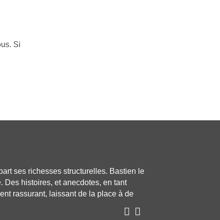
ous. Si
art ses richesses structurelles. Bastien le
. Des histoires, et anecdotes, en tant
nt rassurant, laissant de la place à de